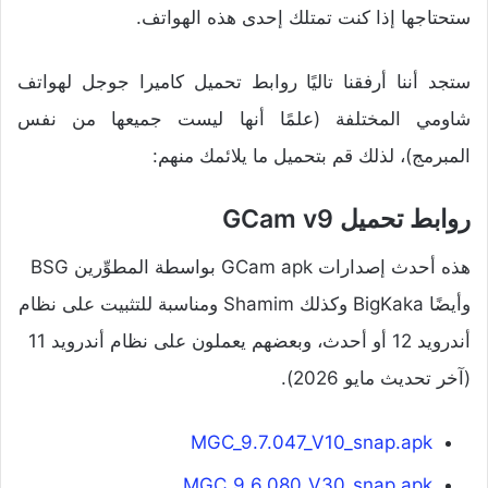
ستحتاجها إذا كنت تمتلك إحدى هذه الهواتف.
ستجد أننا أرفقنا تاليًا روابط تحميل كاميرا جوجل لهواتف
شاومي المختلفة (علمًا أنها ليست جميعها من نفس
المبرمج)، لذلك قم بتحميل ما يلائمك منهم:
روابط تحميل GCam v9
هذه أحدث إصدارات GCam apk بواسطة المطوِّرين BSG
وأيضًا BigKaka وكذلك Shamim ومناسبة للتثبيت على نظام
أندرويد 12 أو أحدث، وبعضهم يعملون على نظام أندرويد 11
(آخر تحديث مايو 2026).
MGC_9.7.047_V10_snap.apk
MGC_9.6.080_V30_snap.apk