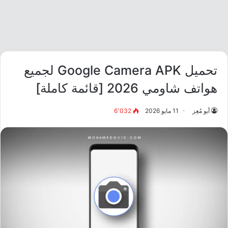
تحميل Google Camera APK لجميع
هواتف شاومي 2026 [قائمة كاملة]
أبو مُعِز
11 مايو 2026
6٬032