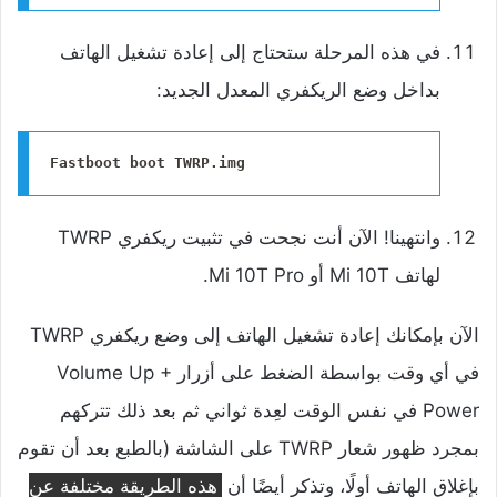
في هذه المرحلة ستحتاج إلى إعادة تشغيل الهاتف
بداخل وضع الريكفري المعدل الجديد:
Fastboot boot TWRP.img
وانتهينا! الآن أنت نجحت في تثبيت ريكفري TWRP
لهاتف Mi 10T أو Mi 10T Pro.
الآن بإمكانك إعادة تشغيل الهاتف إلى وضع ريكفري TWRP
في أي وقت بواسطة الضغط على أزرار Volume Up +
Power في نفس الوقت لعِدة ثواني ثم بعد ذلك تتركهم
بمجرد ظهور شعار TWRP على الشاشة (بالطبع بعد أن تقوم
بإغلاق الهاتف أولًا، وتذكر أيضًا أن
هذه الطريقة مختلفة عن