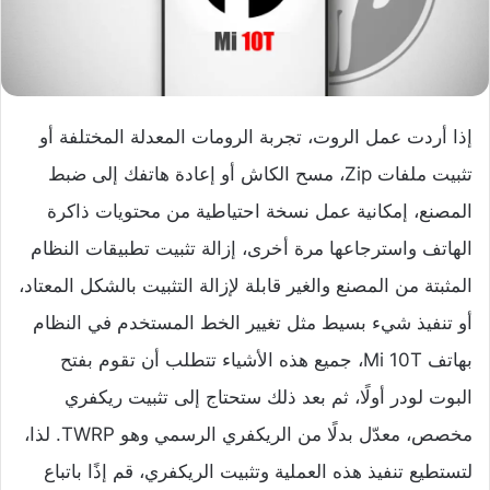
إذا أردت عمل الروت، تجربة الرومات المعدلة المختلفة أو
تثبيت ملفات Zip، مسح الكاش أو إعادة هاتفك إلى ضبط
المصنع، إمكانية عمل نسخة احتياطية من محتويات ذاكرة
الهاتف واسترجاعها مرة أخرى، إزالة تثبيت تطبيقات النظام
المثبتة من المصنع والغير قابلة لإزالة التثبيت بالشكل المعتاد،
أو تنفيذ شيء بسيط مثل تغيير الخط المستخدم في النظام
بهاتف Mi 10T، جميع هذه الأشياء تتطلب أن تقوم بفتح
البوت لودر أولًا، ثم بعد ذلك ستحتاج إلى تثبيت ريكفري
مخصص، معدّل بدلًا من الريكفري الرسمي وهو TWRP. لذا،
لتستطيع تنفيذ هذه العملية وتثبيت الريكفري، قم إذًا باتباع