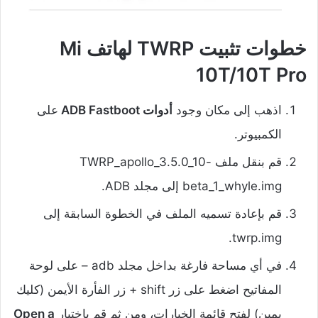
خطوات تثبيت TWRP لهاتف Mi
10T/10T Pro
اذهب إلى مكان وجود
أدوات ADB Fastboot
على
الكمبيوتر.
قم بنقل ملف TWRP_apollo_3.5.0_10-
beta_1_whyle.img إلى مجلد ADB.
قم بإعادة تسميه الملف في الخطوة السابقة إلى
twrp.img.
في أي مساحة فارغة بداخل مجلد adb – على لوحة
المفاتيح اضغط على زر shift + زر الفأرة الأيمن (كليك
يمين) لفتح قائمة الخيارات، ومن ثم قم باختيار
Open a