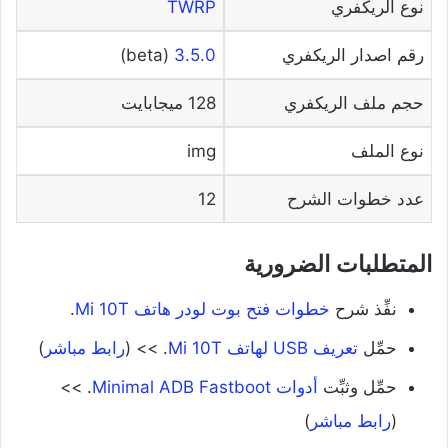
نوع الريكفري
TWRP
رقم اصدار الريكفري
3.5.0
(beta)
حجم ملف الريكفري
128 ميجابايت
نوع الملف
img
عدد خطوات الشرح
12
المتطلبات الضرورية
نفِّذ شرح
خطوات فتح بوت لودر هاتف Mi 10T
.
حمِّل
تعريف USB لهاتف Mi 10T
. >> (
رابط مباشر
)
حمِّل وثبِّت
أدوات Minimal ADB Fastboot
. >>
(
رابط مباشر
)