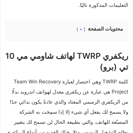
التعليمات المذكورة تاليًا.
محتويات الصفحة
+
ريكفري TWRP لهاتف شاومي مي 10
تي (برو)
كلمة TWRP وهي اختصار لعبارة Team Win Recovery
Project هي عبارة عن ريكفري معدل لهواتف اندرويد بدلًا
من الريكفري الرسمي المعتاد والذي عادةً يكون بدائي جدًا
ولا يسمح لك بفعل أي شيء إلا إذا سمِحَت به الشركة
المصنّعة للهاتف، والتي بطبيعة الحال لن تسمح لك بتغيير
نظام التشغيل الرسمي مثلا. هناك العديد من أنواع الريكفري