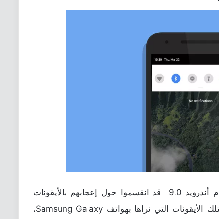
حاليًا، المستخدمين الذين قاموا بتجربة نظام أندرويد 9.0 قد انقسموا حول إعجابهم بالأيقونات
الدائرية الجديدة بالنظام. ربما لأنها تشبه لتلك الأيقونات التي نراها بهواتف Samsung Galaxy،