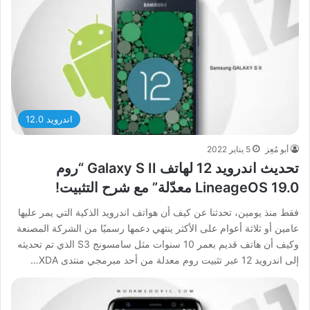
اندرويد 12.0
أبو مُعِز
5 يناير 2022
تحديث اندرويد 12 لهاتف Galaxy S II “روم
LineageOS 19.0 معدّلة” مع شرح التثبيت!
فقط منذ يومين، تحدثنا عن كيف أن هواتف اندرويد الذكية التي يمر عليها
عامين أو ثلاثة أعوام على الأكثر ينتهي دعمها رسميًا من الشركة المصنعة
وكيف أن هاتف قديم بعمر 10 سنوات مثل سامسونج S3 الذي تم تحديثه
إلى اندرويد 12 عبر تثبيت روم معدلة من أحد مبرمجي منتدى XDA…