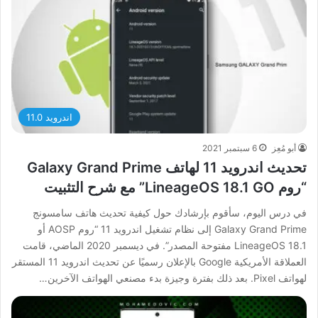
اندرويد 11.0
أبو مُعِز
6 سبتمبر 2021
تحديث اندرويد 11 لهاتف Galaxy Grand Prime
“روم LineageOS 18.1 GO” مع شرح التثبيت
في درس اليوم، سأقوم بإرشادك حول كيفية تحديث هاتف سامسونج
Galaxy Grand Prime إلى نظام تشغيل اندرويد 11 “روم AOSP أو
LineageOS 18.1 مفتوحة المصدر”. في ديسمبر 2020 الماضي، قامت
العملاقة الأمريكية Google بالإعلان رسميًا عن تحديث اندرويد 11 المستقر
لهواتف Pixel. بعد ذلك بفترة وجيزة بدء مصنعي الهواتف الآخرين…