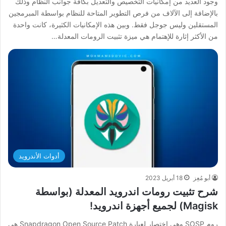
وجود العديد من إمكانيات التخصيص والتعديل بكافة جوانب النظام وذلك
بالإضافة إلى الآلاف من فرص التطوير المتاحة للنظام بواسطة المبرمجين
المستقلين وليس جوجل فقط. وبين هذه الإمكانيات الكثيرة، كانت واحدة
من الأكثر إثارة للإهتمام هي ميزة تثبيت الرومات المعدلة…
أدوات الأندرويد
أبو مُعِز
18 أبريل 2023
شرح تثبيت رومات اندرويد المعدلة (بواسطة
Magisk) لجميع أجهزة اندرويد!
روم SOSP وهي اختصار لعبارة Snapdragon Open Source Patch هي