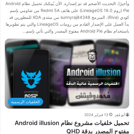
وأخيرًا، التحديث الأضخم قد تم إصداره. الآن يُمكنك تحميل نظام Android
Pie (روم LineageOS 16.0) على هاتف Redmi 5A من شاومي بإسم
كودي (Riva). المبرمج sunnyraj84348 من منتدى XDA للمطورين قد
بدأ العمل على الإصدار القادم من رومات LineageOS والتي يتم تطويرها
باستخدام نظام Android Pie مفتوح المصدر والتي تأتي بإسم…
الخلفيات الرسمية
أبو مُعِز
13 فبراير 2024
تحميل خلفيات مشروع نظام Android illusion
مفتوح المصدر بدقة QHD