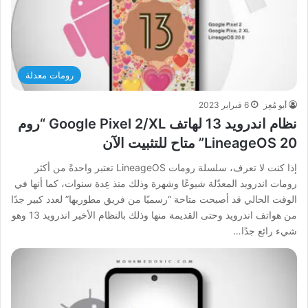
رومات معدلة
أبو مُعِز
6 فبراير 2023
نظام اندرويد 13 لهاتف Google Pixel 2/XL “روم
LineageOS 20” متاح للتثبيت الآن
إذا كنت لا تعرف، سلسلة رومات LineageOS تعتبر واحدةً من أكثر
رومات اندرويد المعدّلة شيوعًا وشهرة وذلك منذ عِدة سنوات، كما أنها في
الوقت الحالي قد أصبحت متاحة “رسميًا من فريق مطوريها” لعدد كبير جدًا
من هواتف اندرويد وحتى القديمة منها وذلك بالنظام الأخير اندرويد 13 وهو
شيء رائع جدًا…