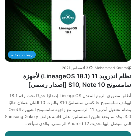
رومات معدلة
Mohammed Karam
3 أغسطس 2021
نظام اندرويد 11 (LineageOS 18.1) لأجهزة
سامسونج S10, Note 10 [إصدار رسمي]
أطلق مطوري الروم المعدل LineageOS إصدارًا جديدًا تحت رقم 18.1
لهواتف سامسونج جالكسي سلسلتيّ S10 والنوت 10 اللتان تعملان حاليًا
بنظام تشغيل أندرويد 11 الرسمي، مع واجهة سامسونج الشهيرة OneUI
3.0. وقد تم وضع هاتين السلسلتين على قائمة هواتف Samsung Galaxy
التي سيصل إليها تحديث Android 12 الرسمي، والذي سيأخذ…