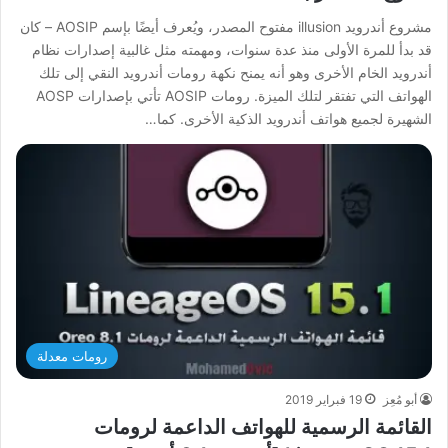
مشروع أندرويد illusion مفتوح المصدر، ويُعرف أيضًا بإسم AOSIP – كان
قد بدأ للمرة الأولى منذ عدة سنوات، ومهمته مثل غالبية إصدارات نظام
أندرويد الخام الأخرى وهو أنه يمنح نكهة رومات أندرويد النقي إلى تلك
الهواتف التي تفتقر لتلك الميزة. رومات AOSIP تأتي بإصدارات AOSP
الشهيرة لجميع هواتف أندرويد الذكية الأخرى. كما…
رومات معدلة
أبو مُعِز
19 فبراير 2019
القائمة الرسمية للهواتف الداعمة لرومات