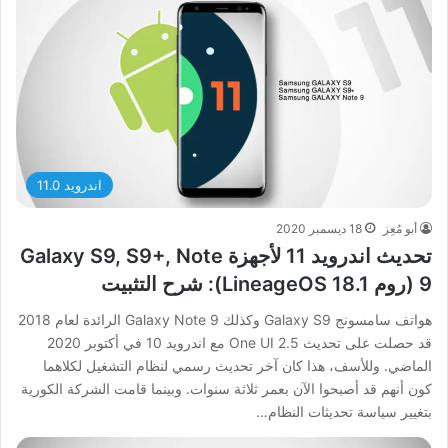
اندرويد 11.0
أبو مُعِز
18 ديسمبر 2020
تحديث اندرويد 11 لأجهزة Galaxy S9, S9+, Note
9 (روم LineageOS 18.1): شرح التثبيت
هواتف سامسونج Galaxy S9 وكذلك Galaxy Note 9 الرائدة لعام 2018
قد حصلت على تحديث One UI 2.5 مع اندرويد 10 في أكتوبر 2020
الماضي. وللأسف، هذا كان آخر تحديث رسمي لنظام التشغيل لكلاهما
كون أنهم قد أصبحوا الآن بعمر ثلاثة سنوات. وبينما قامت الشركة الكورية
بتغيير سياسة تحديثات النظام…