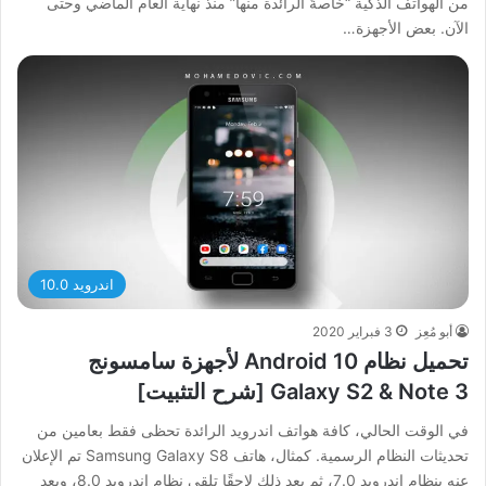
من الهواتف الذكية “خاصةً الرائدة منها” منذ نهاية العام الماضي وحتى
الآن. بعض الأجهزة…
اندرويد 10.0
أبو مُعِز
3 فبراير 2020
تحميل نظام Android 10 لأجهزة سامسونج
Galaxy S2 & Note 3 [شرح التثبيت]
في الوقت الحالي، كافة هواتف اندرويد الرائدة تحظى فقط بعامين من
تحديثات النظام الرسمية. كمثال، هاتف Samsung Galaxy S8 تم الإعلان
عنه بنظام اندرويد 7.0، ثم بعد ذلك لاحقًا تلقى نظام اندرويد 8.0، وبعد