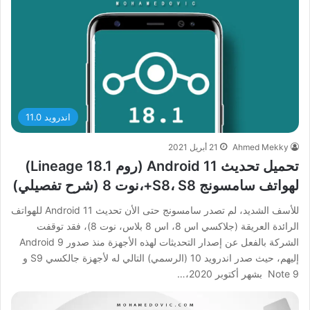
اندرويد 11.0
Ahmed Mekky
21 أبريل 2021
تحميل تحديث Android 11 (روم Lineage 18.1)
لهواتف سامسونج S8، S8+،نوت 8 (شرح تفصيلي)
للأسف الشديد، لم تصدر سامسونج حتى الأن تحديث Android 11 للهواتف
الرائدة العريقة (جلاكسي اس 8، اس 8 بلاس، نوت 8)، فقد توقفت
الشركة بالفعل عن إصدار التحديثات لهذه الأجهزة منذ صدور Android 9
إليهم، حيث صدر اندرويد 10 (الرسمي) التالي له لأجهزة جالكسي S9 و
Note 9 بشهر أكتوبر 2020،…