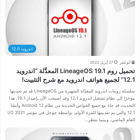
اندرويد 12.0
أبو مُعِز
27 أبريل 2022
تحميل روم LineageOS 19.1 المعدَّلة “اندرويد
12.1” لجميع هواتف اندرويد مع شرح التثبيت!
سلسلة رومات اندرويد المعدّلة الشهيرة من LineageOS قد تم تحديثها
مؤخرًا إلى نظام تشغيل اندرويد 12.1 وقد أصبحت الآن بإصدار 19.1. هذا
التحديث قد جاء مع جميع الخواص الجديدة من نظام Android 12 وأيضًا
12.1 والتي تم تقديمها للمرة الأولى بواسطة جوجل في مؤتمر I/O 2021
العام الماضي. وبينما ننتظر…