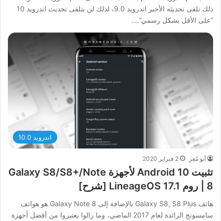
ذلك تلقى تحديثه الأخير اندرويد 9.0، لذلك لن يتلقى تحديث اندرويد 10
“على الأقل بشكل رسمي”.…
اندرويد 10.0
أبو مُعِز
2 فبراير 2020
تثبيت Android 10 لأجهزة Galaxy S8/S8+/Note
8 | روم LineageOS 17.1 [شرح]
هاتف Galaxy S8, S8 Plus بالإضافة إلى Galaxy Note 8 هو هواتف
سامسونج الرائدة لعام 2017 الماضي، وما زالوا يعتبروا من أفضل أجهزة