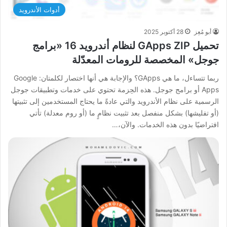
أدوات الأندرويد
أبو مُعِز
28 أكتوبر 2025
تحميل GApps ZIP لنظام أندرويد 16 «برامج
جوجل» المخصصة للرومات المعدّلة
ربما تتساءل، ما هي GApps؟ والإجابة هي أنها اختصار لكلمتان: Google
Apps أو برامج جوجل. هذه الحِزمة تحتوي على خدمات وتطبيقات جوجل
الرسمية على نظام الأندرويد والتي عادةً ما يحتاج المستخدمين إلى تثبيتها
(أو تفليشها) بشكل منفصل بعد تثبيت نظامٍ ما (أو روم معدلة) تأتي
افتراضيًا بدون هذه الخدمات. والآن،…